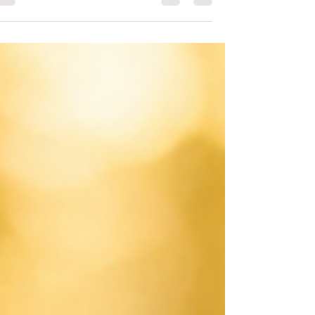
שמעסיקה רבים העוסקים בחכמת הקבלה היא: מדוע במ
דורות רבים הייתה חכמה זו נסתרת וחבויה מעיני ההמון,
ומדוע דווקא בדורנו מותר ואף מצווה לגלותה לכל? בעל
הסולם, הרב יהודה אשלג, מאיר סוגיה זו באור חדש ומפתי
ומסביר את הפרדוקס המדהים שטמון בהתגלות החכמה
דווקא בדור שנחשב ירוד מבחינה רוחנית. ההסתרה
ההיסטורית של החכמה כשנתבונן בהיסטוריה של חכמת
הקבלה, נראה שתמיד הייתה מוסתרת ונלמדת רק בחוגים
מצומצמים ביותר. חז"ל הגדירו זאת בצורה ברורה במ