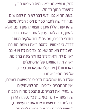
גדול, ונמצא ממילא שהיה משפטו חרוץ 
להיאבד מתוך הקהל.
ובעת ההיא גם יודעי דבר לא היה להם שום 
ענין ודרישה לחבר ספרים מסוג הנ"ל, משום 
שהידיעות הללו אינן נחוצות להמון העם. אלא 
להיפך, היה להם ענין להסתיר את הדבר 
בחדרי חדרים, מטעם "כבוד אלקים הסתר 
דבר". כי נצטווינו להסתיר את נשמת התורה 
והעבודה מאותם שאינם צריכים לה או אינם 
ראויים לה, ולא לזלזל בה ולהציגה בחלונות 
ראווה מול תאוותם של המסתכלים 
בארובות
[1]
 או בעלי התפארות. כי כן כבוד 
אלהים מחייב אותנו.
אולם מעת שמלאכת הדפוס נתפשטה בעולם, 
ואין המחברים צריכים יותר למעתיקים 
שיעתיקו את דבריהם, ונתבטל מחירו הגבוה 
של הספר – הנה בעקבות כך נסללה הדרך 
גם למחברים שאינם אחראים למעשיהם, 
לעשות ספרים ככל אַוַּת נפשם לפרנסה 