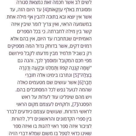
לשים לב אשר חכמה זאת נמצאת סגורה 
ומסוגרת באלף עִזְקָאוֹת
[4]
 עד היום הזה, עד 
אשר אין יוצא ובא בתוכה להבין אף מילה אחת 
במשמעה הראוי, ואין צריך לומר שיבין איזה 
קשר בין מילה לחברתה. כי בכל הספרים 
האמיתיים שנתחברו עד היום, אין בהם אלא 
רמזים דקים, אשר בדוחק גדול המה מספיקים 
רק בשביל תלמיד מבין מדעתו לקבל פירושם 
מפי חכם המקובל ומוסמך לכך. והנה גם 
"שָׁמָּה קִנְּנָה קִפּוֹז וַתְּמַלֵּט וּבָקְעָה וְדָגְרָה 
בְצִלָּהּ"
[5]
 ונתרבו בימינו אלה חוֹבְרֵי 
חָבֶר
[6]
 אשר עושים שם מטעמים כאלה 
שהמה לגועל נפש לכל המסתכלים בהם.
ויש מהם שיפליגו עוד לעלות על ראש 
הפסגה
[7]
, ולוקחים לעצמם מקום הראוי 
לראשי הדורות. שעושים עצמם כיודעים לברר 
בין ספרי הקדמונים והראשונים ז"ל, להורות 
לציבור איזה ספר ראוי להגות בו ואיזה ספר 
שאינו כדאי לטפל בו משום שמלא דברי הזיה 