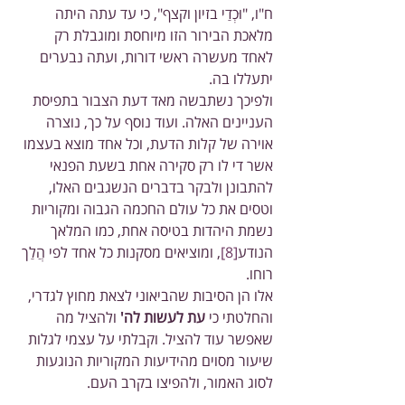
ח"ו, "וּכְדַי בזיון וקצף", כי עד עתה היתה 
מלאכת הבירור הזו מיוחסת ומוגבלת רק 
לאחד מעשרה ראשי דורות, ועתה נבערים 
יתעללו בה.
ולפיכך נשתבשה מאד דעת הצבור בתפיסת 
העניינים האלה. ועוד נוסף על כך, נוצרה 
אוירה של קלות הדעת, וכל אחד מוצא בעצמו 
אשר די לו רק סקירה אחת בשעת הפנאי 
להתבונן ולבקר בדברים הנשגבים האלו, 
וטסים את כל עולם החכמה הגבוה ומקוריות 
נשמת היהדות בטיסה אחת, כמו המלאך 
הנודע
[8]
, ומוציאים מסקנות כל אחד לפי הֲלַך 
רוחו.
אלו הן הסיבות שהביאוני לצאת מחוץ לגדרי, 
והחלטתי כי 
עת לעשות לה'
 ולהציל מה 
שאפשר עוד להציל. וקבלתי על עצמי לגלות 
שיעור מסוים מהידיעות המקוריות הנוגעות 
לסוג האמור, ולהפיצו בקרב העם.