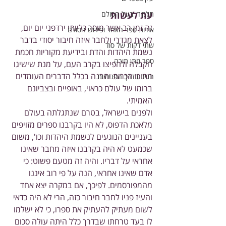
עת לעשות
תלמידי בעל הסולם
זה זמן רב אשר מוסר כליותי ירדפני יום יום, 
אודות ספר הזוהר ופירוש הסולם
לצאת מגדרי ולחבר איזה חיבור יסודי בדבר 
שתי דקות של סוד
נשמת היהדות והדת ובידיעת מקוריות חכמת 
ספר מתן תורה
הקבלה ולהפיצו בקרב העם, על מנת שישיגו 
מתוכו הכרות והבנה בכלל הדברים העומדים 
חגים בדרך הפנימיות
ברומו של עולם כראוי, באופיים ובצביונם 
האמיתי.
ולפנים בישראל, בטרם שנתגלתה בעולם 
מלאכת הדפוס, לא היו בקרבנו ספרים מזויפים 
בעניינים הנוגעים לנשמת היהדות וכו', משום 
שכמעט לא היה בקרבנו איזה מחבר שאינו 
אחראי על דבריו. והיה זה מטעם פשוט: כי 
אדם שאינו אחראי, הנה על פי רוב איננו 
מהמפורסמים. לפיכך, אם במקרה יצא אחד 
והעיז פניו לחבר חיבור כזה, הרי לא היה כדאי 
לשום מעתיק להעתיק את ספרו, כי לא ישלמו 
לו בעד טרחתו שבדרך כלל היתה עולה סכום 