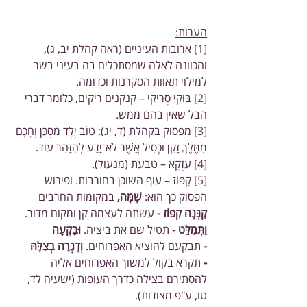
הערות:
[1]
 ארובות העיניים (ראה קהלת יב, ג), 
והכוונה לאלה שמסתכלים בה בעיני בשר 
למילוי תאוות הסקרנות וכדומה.
[2]
 בּוּקֵי סְרִיקֵי – קנקנים ריקים, כלומר דברי 
הבל שאין בהם ממש.
[3]
 מפסוק בקהלת (ד, יג): טוֹב יֶלֶד מִסְכֵּן וְחָכָם 
מִמֶּלֶךְ זָקֵן וּכְסִיל אֲשֶׁר לֹא־יָדַע לְהִזָּהֵר עוֹד.
[4]
 עִזְקָא – טבעת (מנעול).
[5]
 קִפּוֹז – עוף השוכן בחורבות. ופירוש 
הפסוק כך הוא: 
שָׁמָּה,
 במקומות החרבים 
קִנְּנָה קִפּוֹז -
 עשתה לעצמה קן ומקום מדור. 
וַתְּמַלֵּט -
 תטיל שם את ביציה. 
וּבָקְעָה 
-
 תבקעם להוציא האפרוחים. 
וְדָגְרָה בְצִלָּהּ 
-
 תקרא בקול למשוך האפרוחים אליה 
להסתירם בצילה כדרך העופות (ישעיה לד, 
טו, ע"פ מצודות).