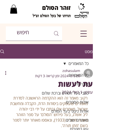
זוהר הסולם
תורתו של בעל הסולם זצ"ל
פוסט
כל המאמרים
zohasulam
כל המאמרים
20 ביוני 2024
זמן קריאה 3 דקות
עת לעשות
ביוגרפיה
עודכן:
1 ביולי 2024
כתבי בעל הסולם וברכת שלום
רקע: מאמר זה הוא ההקדמה הראשונה לסדרת 
אודות הספרים
מאמרים שעוסקים ביסודות הדת, הקבלה ומחשבת 
ישראל. מאמרים אלו נכתבו על ידי רבי יהודה 
אודות ניגוני בעל הסולם
ליב אשלג, בעל פירוש 'הסולם' על ספר הזוהר 
מאמרים שונים
בשנת תרצ"ג (1933), ונאספו מאוחר יותר לספר 
בשם 'מתן תורה'. 
עיון בספרים