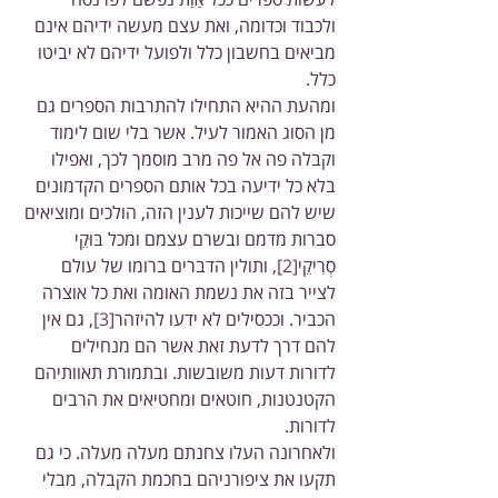
ולכבוד וכדומה, ואת עצם מעשה ידיהם אינם 
מביאים בחשבון כלל ולפועל ידיהם לא יביטו 
כלל.
ומהעת ההיא התחילו להתרבות הספרים גם 
מן הסוג האמור לעיל. אשר בלי שום לימוד 
וקבלה פה אל פה מרב מוסמך לכך, ואפילו 
בלא כל ידיעה בכל אותם הספרים הקדמונים 
שיש להם שייכות לענין הזה, הולכים ומוציאים 
סברות מדמם ובשרם עצמם ומכל בּוּקֵי 
סְרִיקֵי
[2]
, ותולין הדברים ברומו של עולם 
לצייר בזה את נשמת האומה ואת כל אוצרה 
הכביר. וככסילים לא ידעו להיזהר
[3]
, גם אין 
להם דרך לדעת זאת אשר הם מנחילים 
לדורות דעות משובשות. ובתמורת תאוותיהם 
הקטנטנות, חוטאים ומחטיאים את הרבים 
לדורות.
ולאחרונה העלו צחנתם מעלה מעלה. כי גם 
תקעו את ציפורניהם בחכמת הקבלה, מבלי 