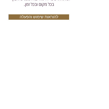
בכל מקום ובכל זמן.
להוראות שימוש והפעלה
(google play) הורדת התוכנה לאנדרואיד