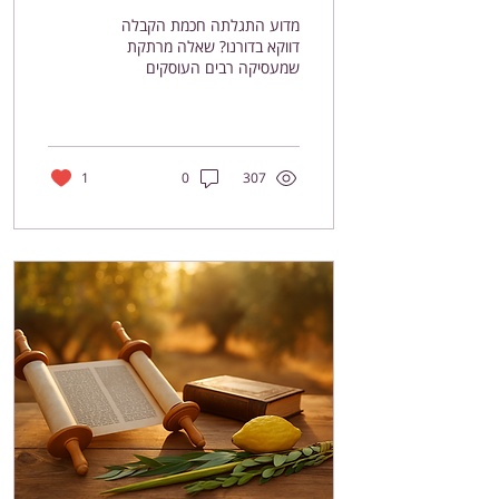
קבלה?
מדוע התגלתה חכמת הקבלה
דווקא בדורנו? שאלה מרתקת
שמעסיקה רבים העוסקים
בחכמת הקבלה היא: מדוע
במשך דורות רבים הייתה חכמה
זו נסתרת וחבויה מעיני ההמון,
ומדוע דווקא בדורנו מותר ואף
מצווה לגלותה לכל? בעל
1
0
307
הסולם, הרב יהודה אשלג, מאיר
סוגיה זו באור חדש ומפתיע,
ומסביר את הפרדוקס המדהים
שטמון בהתגלות החכמה דווקא
בדור שנחשב ירוד מבחינה
רוחנית. ההסתרה ההיסטורית
של החכמה כשנתבונן
בהיסטוריה של חכמת הקבלה,
נראה שתמיד הייתה מוסתרת
ונלמדת רק בחוגים מצומצמים
ביותר. חז"ל הגדירו זאת בצורה
ברורה במסכת חגיגה: "אין...