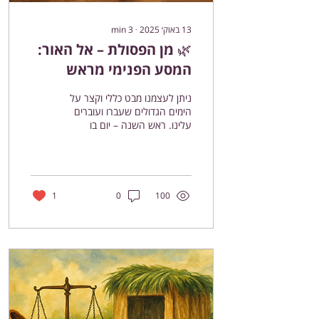
13 באוק׳ 2025
∙
3
min
🌿 מן הפסולת – אל האור:
המסע הפנימי מראש
השנה ועד שמחת תורה
ניתן לעצמנו מבט כללי וקצר על
הימים הגדולים שעברו ועוברים
עלינו. ראש השנה – יום בו
האדם ממליך את הקב"ה עליו.
מכאן מתחיל המסע. בנוסף,...
1
0
100