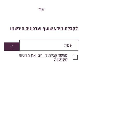
עוד
לקבלת מידע שוטף ועדכונים הירשמו
>
מאשר קבלת דיוורים ואת
מדיניות
הפרטיות
צרו קשר:
עמותת אור פנימי - חינוך לצמיחה רוחנית
(ע"ר
580566792)
- OR PNIMI
העמותה מוכרת לצרכי מס לפי סעיף 46
אימייל:
zohasulam@gmail.com