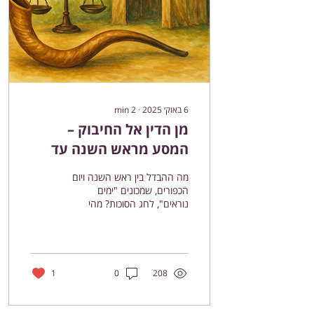
6 באוק׳ 2025
∙
2
min
מן הדין אל החיבוק –
המסע מראש השנה עד
הסוכה
מה ההבדל בין ראש השנה ויום
הכפורים, שמכונים "ימים
נוראים", לחג הסוכות? מהי
הפעולה המיוחדת שנעשית
בחג הסוכות ? ראש השנה
מכונה "יום הדין"...
1
0
208