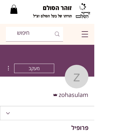
זוהר הסולם
תורתו של בעל הסולם זצ"ל
ions
מעקב
zohasulam
אדמין
zohasulam
פרופיל