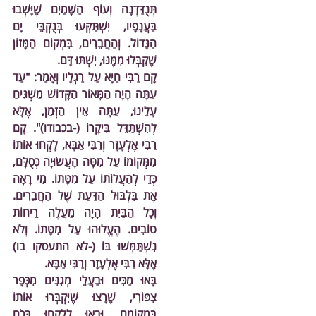
תְּנֻדַּדְנָה וְעוֹף הַשָּׁמַיִם שֶׁיָּשְׁבוּ 
בַּעֲנָפָיו, יִשְׁתַּקְּעוּ בְּנֻקְבֵּי יָם 
הַגָּדוֹל. וְהַחֲבֵרִים, בִּמְקוֹם הַמָּזוֹן 
שֶׁקִּבְּלוּ מִמֶּנּוּ, יִשְׁתּוּ דָּם.
קָם רַבִּי חַיָּא עַל רַגְלָיו וְאָמַר: "עַד 
עַתָּה הָיָה הַמָּאוֹר הַקָּדוֹשׁ מַשְׁגִּיחַ 
עָלֵינוּ, עַתָּה אֵין הַזְּמַן, אֶלָּא 
לְהִשְׁתַּדֵּל בִּיקָרוֹ (-בכבודו)". קָם 
רַבִּי אֶלְעָזָר וְרַבִּי אַבָּא, לָקְחוּ אוֹתוֹ 
מִמְּקוֹמוֹ עַל מִטָּה הָעֲשׂוּיָה כְּסֻלָּם, 
כְּדֵי לְהַעֲלוֹתוֹ עַל מִטָּתוֹ. מִי רָאָה 
אֶת בִּלְבּוּל הַדַּעַת שֶׁל הַחֲבֵרִים. 
וְכָל הַבַּיִת הָיָה מַעֲלֶה רֵיחוֹת 
טוֹבִים. הֶעֱלוּהוּ עַל מִטָּתוֹ. וְלֹא 
נִשְׁתַּמְּשׁוּ בּוֹ (-לא התעסקו בו) 
אֶלָּא רַבִּי אֶלְעָזָר וְרַבִּי אַבָּא.
בָּאוּ מַכִּים וּבַעֲלֵי מְגִנִּים מִכְּפָר 
צִפּוֹרִי, שֶׁרָצוּ שֶׁיִּקְבְּרוּ אוֹתוֹ 
בִּמְקוֹמָם, וּבָאוּ לְלָקְחוּ בְּכֹחַ 