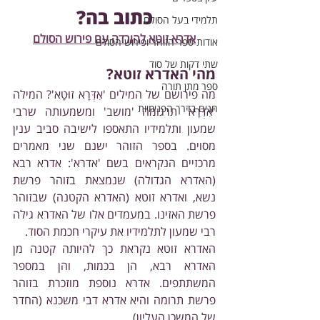
כתוב בה?
תלמידי בעל הסולם
אדרא זוטא להורדה עם פירוש הסולם
אודות ספר הזוהר ופירוש הסולם
שתי דקות של סוד
מהי האדרא זוטא?
ספר מתן תורה
מה פירושם של המילים 'אִדְּרָא זוּטָא'? המילה 
חגים בדרך הפנימיות
'אִדְּרָא' תרגומה 'מושב' ומשמעותה שרבי 
שמעון ותלמידיו התאספו לישיבה סביב ענין 
מסוים. בספר הזוהר ישנם שני מאמרים 
מרכזיים הנקראים בשם 'אדרא': אדרא רבא 
(האדרא הגדולה) שנמצאת בזוהר פרשת 
נשא, ואדרא זוטא (האדרא הקטנה) שבזוהר 
פרשת האזינו. במעמדים אלו של האדרא גילה 
רבי שמעון לתלמידיו את עיקרי חכמת הסוד.
האדרא זוטא נקראת כך להיותה קטנה מן 
האדרא רבא, הן בכמות, והן במספר 
המשתתפים. אדרא נוספת מוזכרת בזוהר 
פרשת תרומה והיא אדרא דבי משכנא (החדר 
של המשכן העליון).