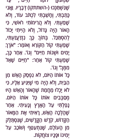
שִׁמְעוֹן] לוֹמַר "חַיִּים", עַד 
שֶׁנִּשְׁתַּכְּכוּ (-השתתקו) דְּבָרָיו. וַאֲנִי 
כָּתַבְתִּי, וְחָשַׁבְתִּי לִכְתֹּב עוֹד, וְלֹא 
שָׁמַעְתִּי. וְלֹא הֲרִימוֹתִי רֹאשִׁי, כִּי 
הָאוֹר הָיָה גָּדוֹל, וְלֹא הָיִיתִי יָכוֹל 
לְהִסְתַּכֵּל. בְּתוֹךְ כָּךְ נִזְדַּעֲזַעְתִּי, 
שָׁמַעְתִּי קוֹל הַקּוֹרֵא וְאוֹמֵר: "אֹרֶךְ 
יָמִים וּשְׁנוֹת חַיִּים" וְגוֹ'. אַחַר כָּךְ, 
שָׁמַעְתִּי קוֹל אַחֵר: "חַיִּים שָׁאַל 
מִמְּךָ" וְגוֹ'.
כָּל אוֹתוֹ הַיּוֹם, לֹא נִפְסַק הָאֵשׁ מִן 
הַבַּיִת, וְלֹא הָיָה מִי שֶׁיַּגִּיעַ אֵלָיו, כִּי 
לֹא יָכְלוּ מֵחֲמַת שֶׁהָאוֹר וְהָאֵשׁ הָיוּ 
מְסַבְּבִים אוֹתוֹ כָּל אוֹתוֹ הַיּוֹם. 
נָפַלְתִּי עַל הָאָרֶץ וְגָעִיתִי. אַחַר 
שֶׁהָלְכָה הָאֵשׁ, רָאִיתִי אֶת הַמָּאוֹר 
הַקָּדוֹשׁ, קֹדֶשׁ הַקֳּדָשִׁים, שֶׁנִּסְתַּלֵּק 
מִן הָעוֹלָם, שֶׁנִּתְעַטֵּף וְשׁוֹכֵב עַל 
יְמִינוֹ וּפָנָיו צוֹחֲקוֹת.