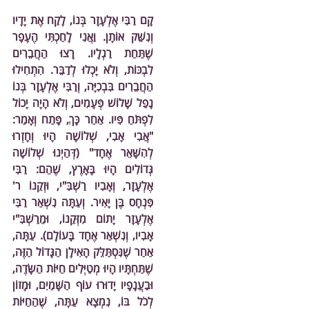
קָם רַבִּי אֶלְעָזָר בְּנוֹ, לָקַח אֶת יָדָיו 
וְנִשֵּׁק אוֹתָן. וַאֲנִי לָחַכְתִּי הֶעָפָר 
שֶׁתַּחַת רַגְלָיו. רָצוּ הַחֲבֵרִים 
לִבְכּוֹת, וְלֹא יָכְלוּ לְדַבֵּר. הִתְחִילוּ 
הַחֲבֵרִים בִּבְכִיָּה, וְרַבִּי אֶלְעָזָר בְּנוֹ 
נָפַל שָׁלוֹשׁ פְּעָמִים, וְלֹא הָיָה יָכוֹל 
לִפְתֹּחַ פִּיו. אַחַר כָּךְ, פָּתַח וְאָמַר: 
"אֲבִי אָבִי, שְׁלוֹשָׁה הָיוּ וְחָזְרוּ 
לְהִשָּׁאֵר אֶחָד" (דְּהַיְנוּ שְׁלוֹשָׁה 
גְּדוֹלִים הָיוּ בָּאָרֶץ, שֶׁהֵם: רַבִּי 
אֶלְעָזָר, וְאָבִיו רַשְׁבִּ"י, וּזְקֵנוֹ ר' 
פִּנְחָס בֶּן יָאִיר. וְעַתָּה נִשְׁאַר רַבִּי 
אֶלְעָזָר יָתוֹם מִזְּקֵנוֹ, וּמֵרַשְׁבִּ"י 
אָבִיו, וְנִשְׁאַר אֶחָד בָּעוֹלָם). עַתָּה, 
אַחַר שֶׁנִּסְתַּלֵּק הָאִילָן הַגָּדוֹל הַזֶּה, 
שֶׁתַּחְתָּיו הָיוּ מְטַיְּלִים חַיּוֹת הַשָּׂדֶה, 
וּבַעֲנָפָיו יָדוּרוּ עוֹף הַשָּׁמַיִם, וּמָזוֹן 
לְכֹל בּוֹ, נִמְצָא עַתָּה, שֶׁהַחַיּוֹת 