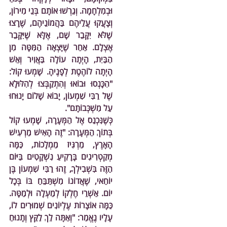
וּבְמִלְחָמָה. וְגֵרְשׁוּ אוֹתָם בְּנֵי מִירוֹן, 
וְצָעֲקוּ עֲלֵיהֶם בַּהֲמוֹנֵיהֶם, שֶׁרָצוּ 
שֶׁלֹּא יִקָּבֵר שָׁם, אֶלָּא שֶׁיִּקָּבֵר 
אֶצְלָם. אַחַר שֶׁיָּצְאָה הַמִּטָּה מִן 
הַבַּיִת, הָיְתָה עוֹלָה בַּאֲוִיר וְאֵשׁ 
הָיְתָה לוֹהֶטֶת לְפָנֶיהָ. שָׁמְעוּ קוֹל: 
"הִכָּנְסוּ וּבוֹאוּ וְהִתְקַבְּצוּ לְהִלּוּלָא 
שֶׁל רַבִּי שִׁמְעוֹן, יָבוֹא שָׁלוֹם יָנוּחוּ 
עַל מִשְׁכְּבוֹתָם".
כְּשֶׁנִּכְנַס אֶל הַמְּעָרָה, שָׁמְעוּ קוֹל 
בְּתוֹךְ הַמְּעָרָה: "זֶה הָאִישׁ מַרְעִישׁ 
הָאָרֶץ, מַרְגִּיז מַמְלָכוֹת, כַּמָּה 
מְקַטְרִיגִים בָּרָקִיעַ נִשְׁקָטִים בַּיּוֹם 
הַזֶּה בִּשְׁבִילְךָ, זֶהוּ רַבִּי שִׁמְעוֹן בֶּן 
יוֹחַאי, שֶׁאֲדוֹנוֹ מִשְׁתַּבֵּחַ בּוֹ בְּכָל 
יוֹם. אַשְׁרֵי חֶלְקוֹ לְמַעְלָה וּלְמַטָּה. 
כַּמָּה אוֹצָרוֹת עֶלְיוֹנִים שְׁמוּרִים לוֹ, 
עָלָיו נֶאֱמַר: "וְאַתָּה לֵךְ לַקֵּץ וְתָנוּחַ 