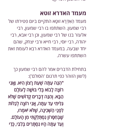
מעמד האדרא זוטא
מעמד הַאִדְּרָא זוּטָא התקיים ביום פטירתו של 
רבי שמעון. השתתפו בו רבי שמעון, רבי 
אלעזר בנו של רבי שמעון, וכן רבי אבא, רבי 
יהודה, רבי יוסי, רבי חייא ורבי יצחק, שהם 
יחד שבעה. במעמד האדרא רבא לעומת זאת 
השתתפו עשרה.
בתחילת הדברים אמר להם רבי שמעון כך 
(לשון הזוהר כפי תרגום 'הסולם'):
"הִנֵּה עַתָּה שְׁעַת רָצוֹן הִיא. וַאֲנִי 
רוֹצֶה לָבוֹא בְּלִי בּוּשָׁה לָעוֹלָם 
הַבָּא. וְהִנֵּה דְּבָרִים קְדוֹשִׁים שֶׁלֹּא 
גִּלִּיתִי עַד עַתָּה, אֲנִי רוֹצֶה לְגַלּוֹת 
לִפְנֵי הַשְּׁכִינָה, שֶׁלֹּא יֹאמְרוּ, 
שֶׁבְּחִסָּרוֹן נִסְתַּלַּקְתִּי מִן הָעוֹלָם. 
וְעַד עַתָּה הָיוּ נִסְתָּרִים בְּלִבִּי, כְּדֵי 