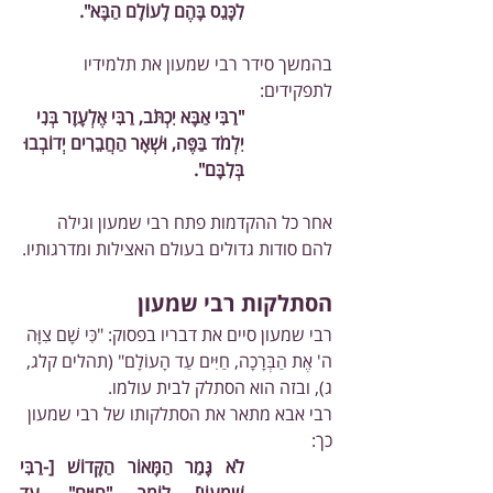
לִכָּנֵס בָּהֶם לָעוֹלָם הַבָּא".
בהמשך סידר רבי שמעון את תלמידיו 
לתפקידים:
"רַבִּי אַבָּא יִכְתֹּב, רַבִּי אֶלְעָזָר בְּנִי 
יִלְמֹד בַּפֶּה, וּשְׁאָר הַחֲבֵרִים יְדוֹבְבוּ 
בְּלִבָּם".
אחר כל ההקדמות פתח רבי שמעון וגילה 
להם סודות גדולים בעולם האצילות ומדרגותיו.
הסתלקות רבי שמעון
רבי שמעון סיים את דבריו בפסוק: "כִּי שָׁם צִוָּה 
ה' אֶת הַבְּרָכָה, חַיִּים עַד הָעוֹלָם" (תהלים קלג, 
ג), ובזה הוא הסתלק לבית עולמו.
רבי אבא מתאר את הסתלקותו של רבי שמעון 
כך:
לֹא גָּמַר הַמָּאוֹר הַקָּדוֹשׁ [-רַבִּי 