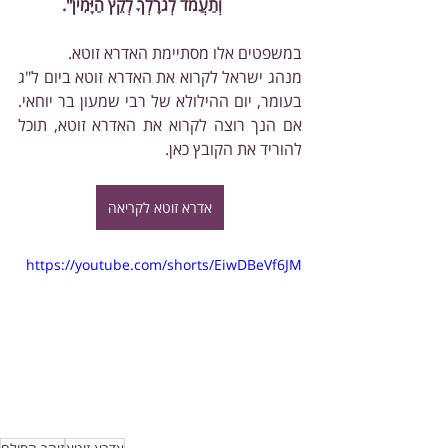
וְתַעֲמֹד לְגֹרָלְךָ לְקֵץ הַיָּמִין".
במשפטים אלו מסתיימת האדרא זוטא.
מנהג ישראל לקרוא את האדרא זוטא ביום ל"ג 
בעומר, יום ההילולא של רבי שמעון בר יוחאי. 
אם הנך רוצה לקרוא את האדרא זוטא, תוכל 
להוריד את הקובץ כאן.
אדרא זוטא לקריאה
https://youtube.com/shorts/EiwDBeVf6JM