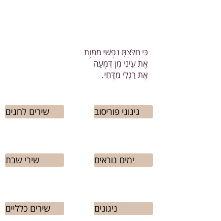
כִּי חִלַּצְתָּ נַפְשִׁי מִמָּוֶת
אֶת עֵינִי מִן דִּמְעָה
אֶת רַגְלִי מִדֶּחִי.
ניגוני פוריסוב
שירים לחגים
ימים נוראים
שירי שבת
ניגונים
שירים כלליים