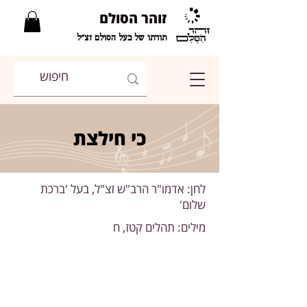
זוהר הסולם
תורתו של בעל הסולם זצ"ל
כי חילצת
לחן: אדמו"ר הרב"ש זצ"ל, בעל 'ברכת
שלום'
מילים: תהלים קטז, ח