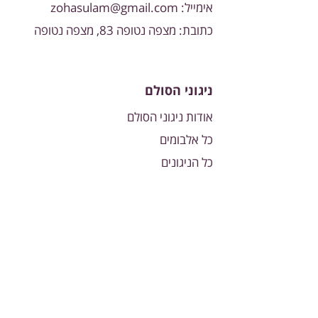
אימייל:
zohasulam@gmail.com
כתובת: מצפה נטופה 83, מצפה נטופה
ניגוני הסולם
אודות ניגוני הסולם
כל אלבומים
כל הניגונים
חגים ומועדים
תרמו עכשיו
הצטרף לקבוצת הוואצאפ השקטה
שלנו כדי להתעדכן ראשון על ספרים,
שיעורים ופרויקטים חדשים