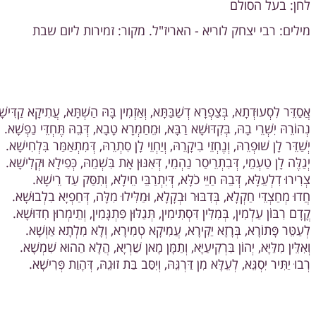
לחן: בעל הסולם
מילים: רבי יצחק לוריא - האריז"ל. מקור: זמירות ליום שבת
אֲסַדֵּר לִסְעוּדְתָא, בְּצַפְרָא דְשַׁבַּתָּא, וְאַזְמִין בָּהּ הַשְׁתָּא, עֲתִיקָא קַדִּישׁ
נְהוֹרֵהּ יִשְׁרֵי בָהּ, בְּקִדּוּשָׁא רַבָּא, וּמֵחַמְרָא טָבָא, דְּבֵהּ תֶּחְדֵּי נַפְשָׁא.
יְשַׁדֵּר לָן שׁוּפְרֵהּ, וְנֶחְזֵי בִיקָרֵהּ, וְיַחְוֵי לָן סִתְרֵהּ, דְּמִתְאַמַּר בִּלְחִישָׁא.
יְגַלֶּה לָן טַעְמֵי, דְּבִתְרֵיסַר נַהְמֵי, דְּאִנּוּן אָת בִּשְׁמֵהּ, כְּפִילָא וּקְלִישָׁא.
צְרִירוּ דִלְעֵלָּא, דְּבֵהּ חַיֵּי כֹלָּא, דְּיִתְרַבֵּי חֵילָא, וְתִסַּק עַד רֵישָׁא.
חֲדוּ מְחַצְדֵּי חַקְלָא, בְּדִבּוּר וּבְקָלָא, וּמַלִּילוּ מִלָּה, דְּחַפְיָא בִלְבוּשָׁא.
קֳדָם רִבּוֹן עַלְמִין, בְּמִלִּין דִּסְתִימִין, תְּגַלּוּן פִּתְגָּמִין, וְתֵימְרוּן חִדּוּשָׁא.
לְעַטֵּר פָּתוֹרָא, בְּרָזָא יַקִּירָא, עֲמִיקָא טְמִירָא, וְלָא מִלְתָא אַוְשָׁא.
וְאִלֵּין מִלַּיָּא, יְהוֹן בִּרְקִיעַיָּא, וְתַמָּן מָאן שַׁרְיָא, הֲלָא הַהוּא שִׁמְשָׁא.
רְבוּ יַתִּיר יִסְגֵּא, לְעֵלָּא מִן דַּרְגֵּהּ, וְיִסַּב בַּת זוּגֵהּ, דְּהָוַת פְּרִישָׁא.