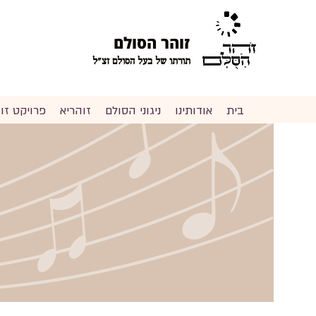
זוהר הסולם
תורתו של בעל הסולם זצ"ל
בית
אודותינו
ניגוני הסולם
זוהריא
פרויקט ז