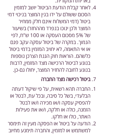
באריזתו המקורית.
לאחר קבלת הודעת הביטול יושב למזמין
הסכום ששולם על ידו בגין המוצר בניכוי דמי
ביטול (דמי המשלוח אינם חלק ממחיר
המוצר ולכן ינוכו בנפרד מההחזר) בשיעור
של 5% מסכום העסקה או 100 ש"ח, לפי
הנמוך. במקרה של ביטול עסקה עקב פגם
או אי התאמה, לא יחויב המזמין בדמי ביטול
כלשהם. הוראות חוק הגנת הצרכן נוספות
בנוגע לביטול הרכישה מצד המזמין, לרבות
בנוגע לחובה להחזיר המוצר, יחולו גם-כן.
ביטול רכישה מצד החברה
החברה תהא רשאית, על פי שיקול דעתה
הבלעדי, בשל כל סיבה, ובכל עת, לבטל או
להפסיק עסקה ו/או מכירה ו/או לבטל
הזמנה, כולה או חלקה, ו/או את פעילות
האתר, כולו או חלקו.
הודעה על ביטול או הפסקה מעין זה תימסר
למשתמש או למזמין, והחברה תימנע מחיוב