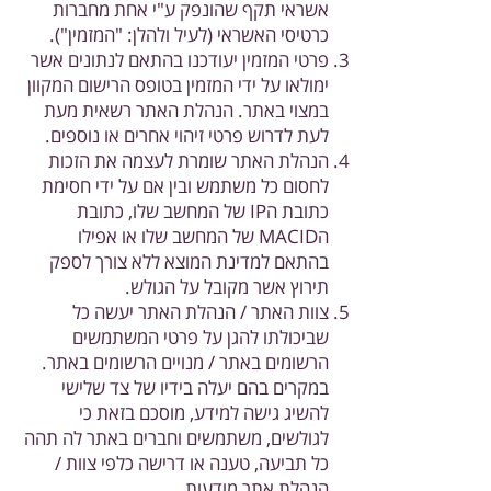
אשראי תקף שהונפק ע"י אחת מחברות
כרטיסי האשראי (לעיל ולהלן: "המזמין").
פרטי המזמין יעודכנו בהתאם לנתונים אשר
ימולאו על ידי המזמין בטופס הרישום המקוון
במצוי באתר. הנהלת האתר רשאית מעת
לעת לדרוש פרטי זיהוי אחרים או נוספים.
הנהלת האתר שומרת לעצמה את הזכות
לחסום כל משתמש ובין אם על ידי חסימת
כתובת הIP של המחשב שלו, כתובת
הMACID של המחשב שלו או אפילו
בהתאם למדינת המוצא ללא צורך לספק
תירוץ אשר מקובל על הגולש.
צוות האתר / הנהלת האתר יעשה כל
שביכולתו להגן על פרטי המשתמשים
הרשומים באתר / מנויים הרשומים באתר.
במקרים בהם יעלה בידיו של צד שלישי
להשיג גישה למידע, מוסכם בזאת כי
לגולשים, משתמשים וחברים באתר לה תהה
כל תביעה, טענה או דרישה כלפי צוות /
הנהלת אתר מודעות.