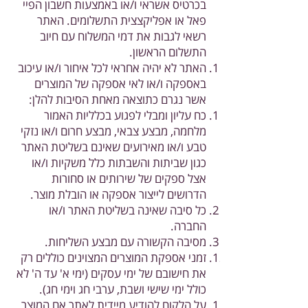
בכרטיס אשראי ו/או באמצעות חשבון הפיי
פאל או אפליקצצית התשלומים. האתר
רשאי לגבות את דמי המשלוח עם חיוב
התשלום הראשון.
האתר לא יהיה אחראי לכל איחור ו/או עיכוב
באספקה ו/או לאי אספקה של המוצרים
אשר נגרם כתוצאה מאחת הסיבות להלן:
כח עליון ומבלי לפגוע בכלליות האמור
מלחמה, מבצע צבאי, מבצע חרום ו/או נזקי
טבע ו/או מאירועים שאינם בשליטת האתר
כגון שביתות והשבתות כלל משקיות ו/או
אצל ספקים של שירותים או סחורות
הדרושים לייצור אספקה או הובלת מוצר.
כל סיבה שאינה בשליטת האתר ו/או
החברה.
מסיבה הקשורה עם מבצע השליחות.
זמני אספקת המוצרים המצוינים כוללים רק
את חישובם של ימי עסקים (ימי א' עד ה' לא
כולל ימי שישי ושבת, ערבי חג וימי חג).
על הלקוח להודיע מיידית לאתר אם המוצר