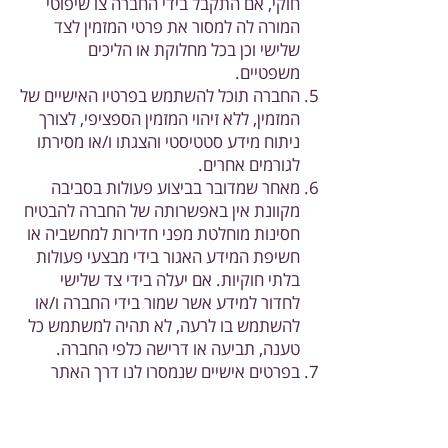
חוקי, אם התקבל בידי החברה צו שיפוטי
המורה לה למסור את פרטי המזמין לצד
שלישי וכן בכל מחלוקת או הליכים
משפטיים.
החברה תוכל להשתמש בפרטיו האישיים של
המזמין, ללא זיהוי המזמין הספציפי, לצורך
ניתוח מידע סטטיסטי והצגתו ו/או מסירתו
לגורמים אחרים.
מאחר שמדובר בביצוע פעולות בסביבה
מקוונת אין באפשרותה של החברה להבטיח
חסינות מוחלטת מפני חדירות למחשביה או
חשיפת המידע האגור בידי מבצעי פעולות
בלתי חוקיות. אם יעלה בידי צד שלישי
לחדור למידע אשר שמור בידי החברה ו/או
להשתמש בו לרעה, לא תהיה למשתמש כל
טענה, תביעה או דרישה כלפי החברה.
בפרטים אישיים שנמסרו לנו דרך האתר
שלנו ייעשה שימוש למטרות שצוינו
במדיניות זו, או בעמודים הרלוונטיים
שבאתר. ייתכן שנשתמש בפרטים האישיים