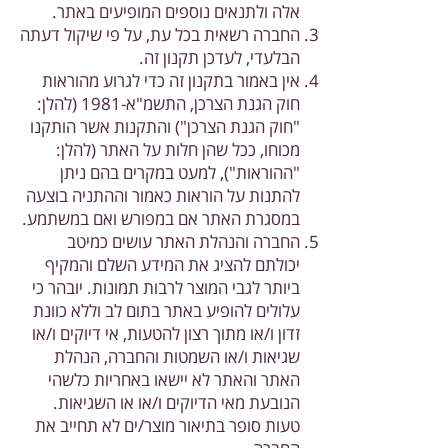
אלה ולתנאים נוספים המופיעים באתר.
החברה רשאית בכל עת, על פי שיקול דעתה
הבלעדי, לעדכן תקנון זה.
אין באמור בתקנון זה כדי לגרוע מהוראות
חוק הגנת הצרכן, התשמ"א-1981 (להלן:
"חוק הגנת הצרכן") והתקנות אשר הותקנו
מכוחו, ככל שהן חלות על האתר (להלן:
"ההוראות"), למעט במקרים בהם ניתן
להתנות על הוראות כאמור וההתניה בוצעה
במסגרת האתר אם במפורש ואם במשתמע.
החברה והנהלת האתר עושים כמיטב
יכולתם להציג את המידע השלם והמקיף
ביותר לגבי המוצר לרבות תמונות. יובהר כי
עלולים להופיע באתר בתום לב וללא כוונת
זדון ו/או מתוך רצון להטעות, אי דיוקים ו/או
שגיאות ו/או השמטות והחברה, הנהלת
האתר והאתר לא יישאו באחריות כלשהי
הנובעת מאי הדיוקים ו/או או השגיאות.
טעות סופר בתיאור מוצר/ים לא תחייב את