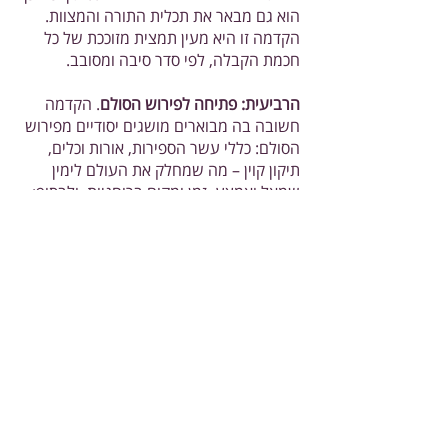
הוא גם מבאר את תכלית התורה והמצוות.
הקדמה זו היא מעין תמצית מזוככת של כל
חכמת הקבלה, לפי סדר סיבה ומסובב.
הרביעית: פתיחה לפירוש הסולם
. הקדמה
חשובה בה מבוארים מושגים יסודיים מפירוש
הסולם: כללי עשר הספירות, אורות וכלים,
תיקון קוין – מה שמחלק את העולם לימין
שמאל ואמצע. זמן ומקום ברוחניות, ולבסוף:
סדר לידה של האדם הרוחני: עיבור יניקה
ומוחין.
ספר 'תלמוד עשר הספירות'
הספר כולל שישה כרכים, והוא מיוסד על כתבי
האר"י ז"ל. יש בו את כל הדרוש ללומד את
חכמת הקבלה. בשונה מספר הזוהר שנסוב
על פרשיות השבוע, ספר זה מסודר לפי סדר
ענף ושורש, עולם אחר עולם ופרצוף אחר
פרצוף, החל מהשורש הראשון – מחשבת
הבריאה, וכלה בעולם העשיה שבסופו העולם