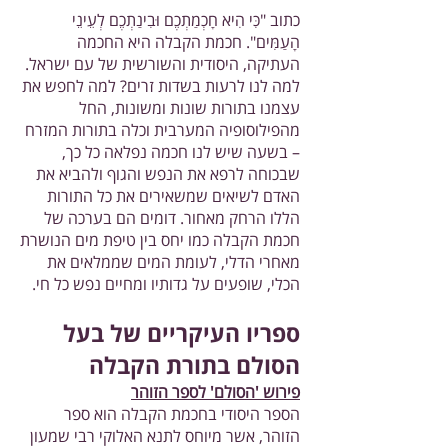
כתוב "כִּי הִיא חָכְמַתְכֶם וּבִינַתְכֶם לְעֵינֵי
הָעַמִּים". חכמת הקבלה היא החכמה
העתיקה, היסודית והשורשית של עם ישראל.
למה לנו לרעות בשדות זרים? למה לחפש את
עצמנו בתורות שונות ומשונות, החל
מהפילוסופיה המערבית וכלה בתורות המזרח
– בשעה שיש לנו חכמה נפלאה כל כך,
שבכוחה לרפא את הנפש והגוף ולהביא את
האדם לשיאים שמשאירים את כל התורות
הללו הרחק מאחור. דומים הם בערכה של
חכמת הקבלה כמו יחס בין טיפת מים הנושרת
מאחרי הדלי, לעומת המים שממלאים את
הכלי, שופעים על גדותיו ומחיים נפש כל חי.
ספריו העיקריים של בעל
הסולם בתורת הקבלה
פירוש 'הסולם' לספר הזוהר
הספר היסודי בחכמת הקבלה הוא ספר
הזוהר, אשר מיוחס לתנא האלוקי רבי שמעון