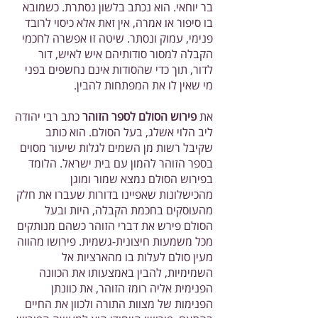
בר יוחאי. הוא נכתב בלשון נסתרת. כשמובא
בו סיפור או אמרה, אין זאת אלא כיסוי לרובד
פנימי, עמוק ונסתר. שיטה זו אפשרה לחכמי
הקבלה למסור סודותיהם איש לאיש, דור
לדור, תוך כדי שהסודות אינם נחשפים בפני
מי שאין לו את המפתחות להבין.
את
פירוש הסולם לספר הזוהר
כתב רבי יהודה
ליב הלוי אשלג, בעל הסולם. הוא כותב
שקיבל רשות מן השמים לגלות שיעור מסוים
בספר הזוהר להמון עם בית ישראל. הלומד
בפירוש הסולם נמצא שמור ומוגן
מהכישלונות שאפיינו בדורות שעברו את חלק
מהעוסקים בחכמת הקבלה, היות ובעל
הסולם פירש את דברי הזוהר כשהם מנותקים
מכל משמעות חיצונית-גשמית. פירושו מהווה
מעין סולם לעלות בו מהארציות אל
השמימיות, להבין באמצעותו את הכוונה
הפנימית אליה רומז הזוהר, את כוונתן
הפנימות של מצוות התורה ולכוון את החיים