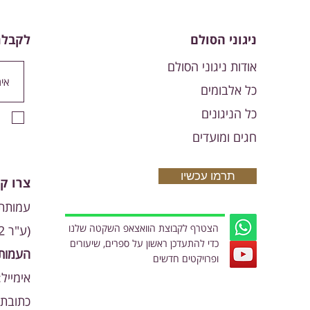
ניגוני הסולם
לקבלת
אודות ניגוני הסולם
כל אלבומים
כל הניגונים
חגים ומועדים
תרמו עכשיו
צרו ק
עמותת 
הצטרף לקבוצת הוואצאפ השקטה שלנו
(ע"ר 580566792) - OR PNIMI
כדי להתעדכן ראשון על ספרים, שיעורים
העמותה
ופרויקטים חדשים
אימייל
כתובת: מצפ