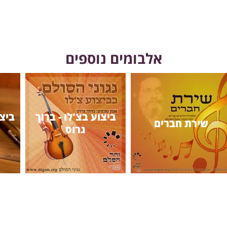
אלבומים נוספים
ביצוע בצ'לו - ברוך
ביצו
שירת חברים
גרוס