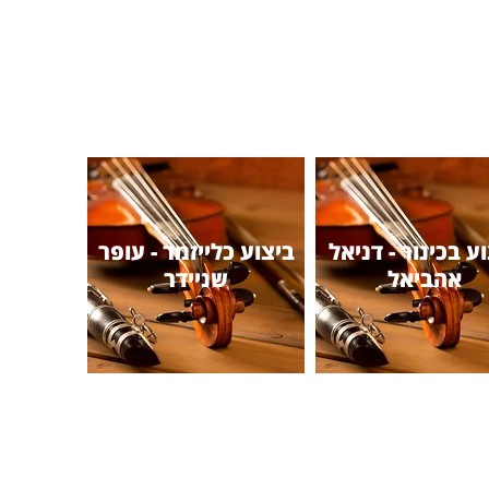
ע בכינור - דניאל
ביצוע כלייזמר - עופר
אהביאל
שניידר