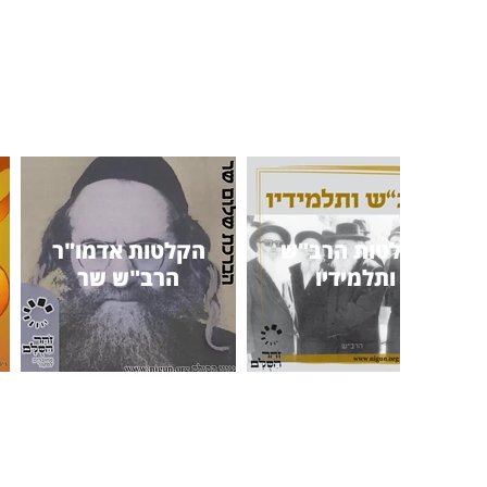
הקלטות הרב"ש
הקלטות אדמו"ר
ותלמידיו
הרב"ש שר