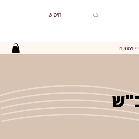
י למנויים
"ש