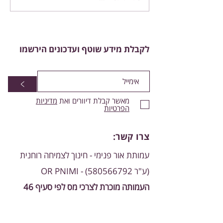
למה היום מותר ללמוד
קבלה?
לקבלת מידע שוטף ועדכונים הירשמו
>
מאשר קבלת דיוורים ואת
מדיניות
הפרטיות
צרו קשר:
עמותת אור פנימי - חינוך לצמיחה רוחנית
(ע"ר
580566792)
- OR PNIMI
העמותה מוכרת לצרכי מס לפי סעיף 46
אימייל:
zohasulam@gmail.com
כתובת: מצפה נטופה 83, מצפה נטופה