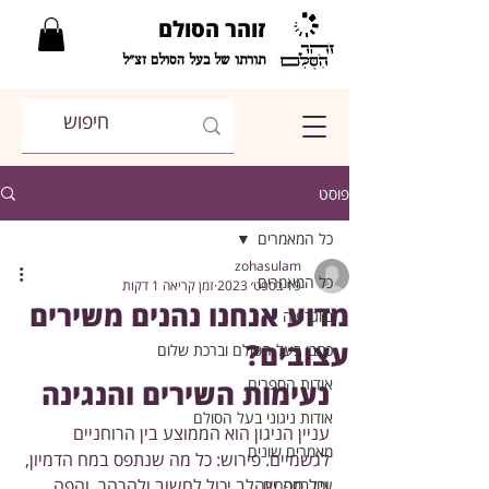
זוהר הסולם
תורתו של בעל הסולם זצ"ל
פוסט
כל המאמרים
zohasulam
כל המאמרים
19 בספט׳ 2023
זמן קריאה 1 דקות
מדוע אנחנו נהנים משירים
ביוגרפיה
עצובים?
כתבי בעל הסולם וברכת שלום
אודות הספרים
נעימות השירים והנגינה
אודות ניגוני בעל הסולם
עניין הניגון הוא הממוצע בין הרוחניים 
מאמרים שונים
לגשמיים. פירוש: כל מה שנתפס במח הדמיון, 
וכל מה שהלב יכול לחשוב ולהרהר, והפה 
עיון בספרים