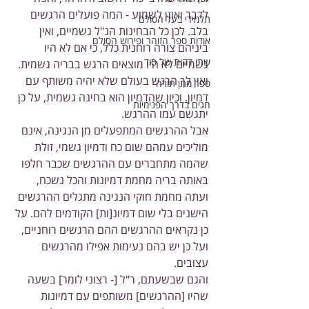
לדבר ואוזן לשמוע - המה פועלים הרגשים 
תלמידי בעל הסולם
בלב. לכן כל הבחינות הנ"ל גשמיים, ואין 
אודות ספר הזוהר ופירוש הסולם
ביניהם צורה רוחנית כלל, כי אם לא היו 
שתי דקות של סוד
גשמיים לא היו מוצאים הרגש בבריה גשמית.
ואין לך הרגש בעולם שלא יהיה משותף עם 
ספר מתן תורה
דמיון. וכיון שהדמיון הוא בחינה גשמית, על כן 
חגים בדרך הפנימיות
יתגשם עמו ההרגש.
אבל ההרגשים המתפעלים מן הנגינה, אינם 
מוליכים עמהם שום כח ודמיון גשמי, זולת 
שהמה מתחברים עם ההרגשים שכבר חלפו 
באותה בריה מחמת דמיונות והכל נשכח, 
ועתה מחמת חוקי הנגינה מתגלים ההרגשים 
הישנים בלי שום דמיונ[ות] הקודמים להם. על 
כן נקראים ההרגשים ההם הרגשים רוחניים, 
ועל כן יש בהם נעימות אפילו מהרגשים 
עצובים.
והגם שבשעתם, ר"ל [- רצוני לומר] בשעה 
שהיו [ההרגשים] משותפים עם דמיונות 