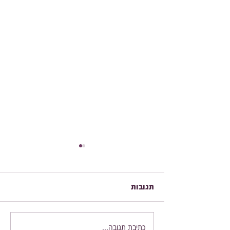
תגובות
כתיבת תגובה...
סוד ההסתרה וההתגלות: