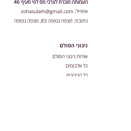
העמותה מוכרת לצרכי מס לפי סעיף 46
אימייל:
zohasulam@gmail.com
כתובת: מצפה נטופה 83, מצפה נטופה
ניגוני הסולם
אודות ניגוני הסולם
כל אלבומים
כל הניגונים
חגים ומועדים
תרמו עכשיו
הצטרף לקבוצת הוואצאפ השקטה
שלנו כדי להתעדכן ראשון על ספרים,
שיעורים ופרויקטים חדשים